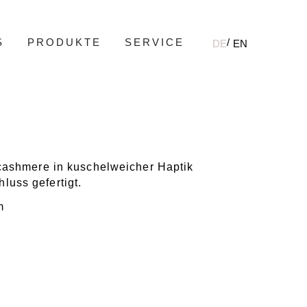
S
PRODUKTE
SERVICE
DE
EN
cashmere in kuschelweicher Haptik
luss gefertigt.
m