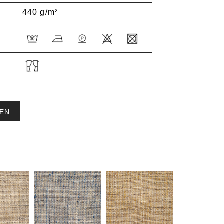
440 g/m²
:
EN