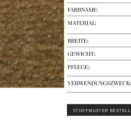
FARBNAME:
MATERIAL:
BREITE:
GEWICHT:
PFLEGE:
VERWENDUNGSZWECK
STOFFMUSTER BESTELL