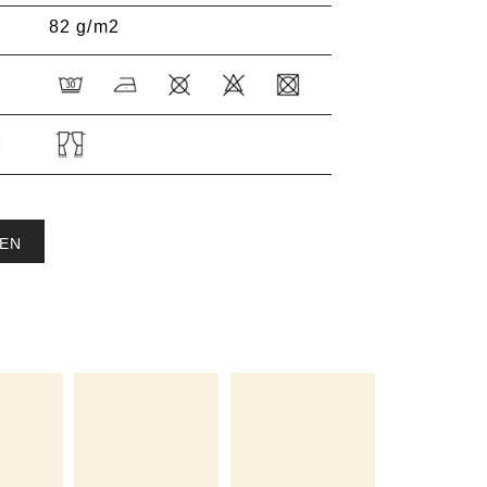
82 g/m2
:
EN