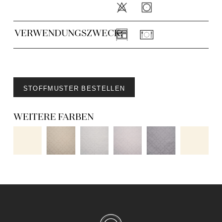
VERWENDUNGSZWECK:
STOFFMUSTER BESTELLEN
WEITERE FARBEN