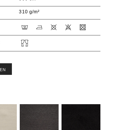
310 g/m²
:
EN