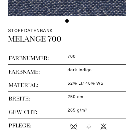
STOFFDATENBANK
MELANGE 700
700
FARBNUMMER:
dark indigo
FARBNAME:
52% LI/ 48% WS
MATERIAL:
250 cm
BREITE:
265 g/m²
GEWICHT:
PFLEGE: