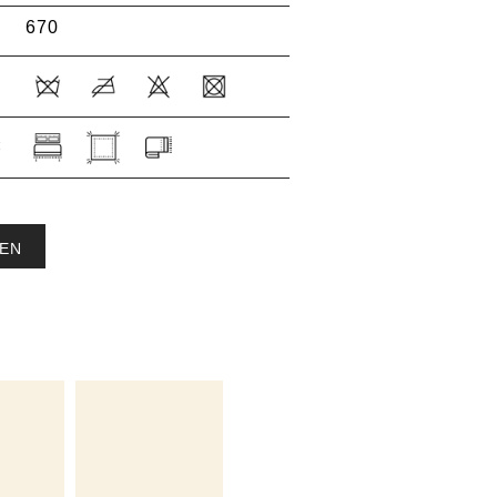
670
:
EN