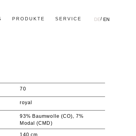
S
PRODUKTE
SERVICE
DE
EN
70
royal
93% Baumwolle (CO), 7%
Modal (CMD)
140 cm