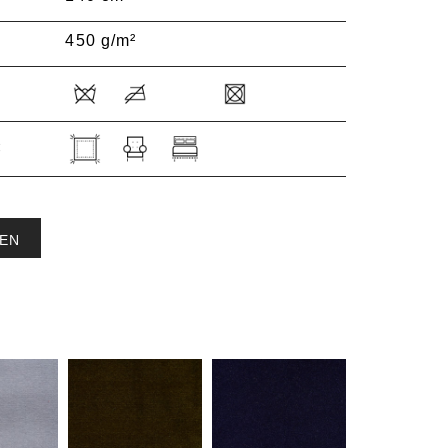
450 g/m²
:
EN