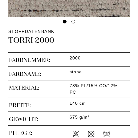
STOFFDATENBANK
TORRI 2000
2000
FARBNUMMER:
stone
FARBNAME:
73% PL/15% CO/12%
MATERIAL:
PC
140 cm
BREITE:
675 g/m²
GEWICHT:
PFLEGE: