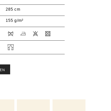
285 cm
155 g/m²
:
EN