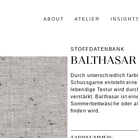
ABOUT
ATELIER
INSIGHT
STOFFDATENBANK
BALTHASAR 
Durch unterschiedlich farb
Schussgarne entsteht eine 
lebendige Textur wird durc
verstärkt. Balthasar ist ein
Sommerbettwäsche oder als
finden wird.
FARBNUMMER: