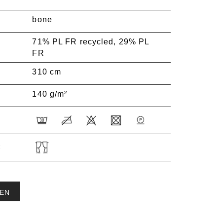
bone
71% PL FR recycled, 29% PL
FR
310 cm
140 g/m²
:
EN