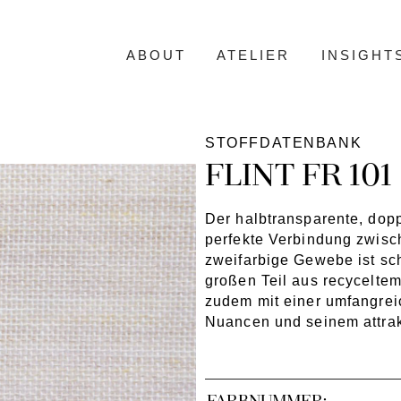
ABOUT
ATELIER
INSIGHT
STOFFDATENBANK
FLINT FR 101
Der halbtransparente, dopp
perfekte Verbindung zwisch
zweifarbige Gewebe ist sc
großen Teil aus recyceltem
zudem mit einer umfangrei
Nuancen und seinem attrak
FARBNUMMER: