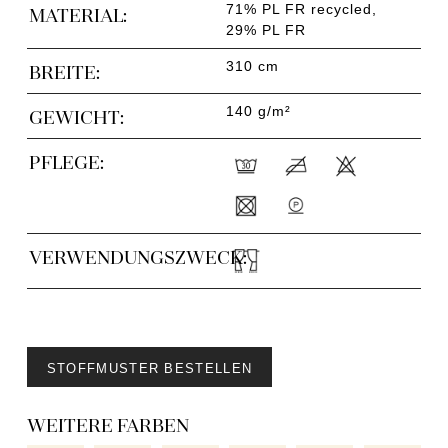
71% PL FR recycled,
MATERIAL:
29% PL FR
310 cm
BREITE:
140 g/m²
GEWICHT:
PFLEGE:
VERWENDUNGSZWECK:
STOFFMUSTER BESTELLEN
WEITERE FARBEN