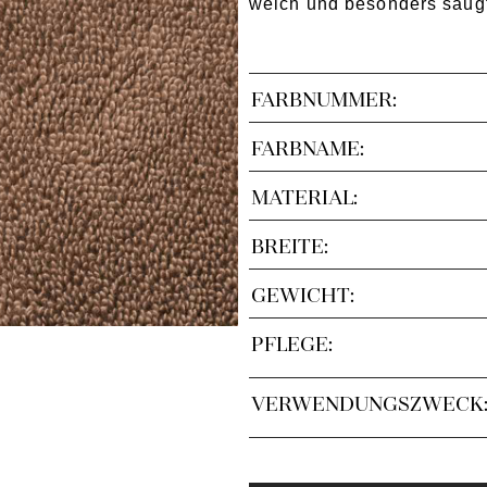
weich und besonders saug
FARBNUMMER:
FARBNAME:
MATERIAL:
BREITE:
GEWICHT:
PFLEGE:
VERWENDUNGSZWECK