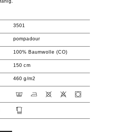
fähig.
3501
pompadour
100% Baumwolle (CO)
150 cm
460 g/m2
: