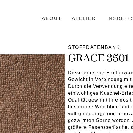
ABOUT
ATELIER
INSIGHT
STOFFDATENBANK
GRACE 3501
Diese erlesene Frottierwar
Gewicht in Verbindung mit 
Durch die Verwendung eine
ein wohliges Kuschel-Erle
Qualität gewinnt Ihre posi
besondere Weichheit und e
völlig neuartige und innov
gezwirnten Garne werden w
größere Faseroberfläche, d