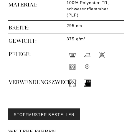
100% Polyester FR,
MATERIAL:
schwerentflammbar
(PLF)
295 cm
BREITE:
375 g/m²
GEWICHT:
PFLEGE:
VERWENDUNGSZWECK:
STOFFMUSTER BESTELLEN
WEITERE FARBEN