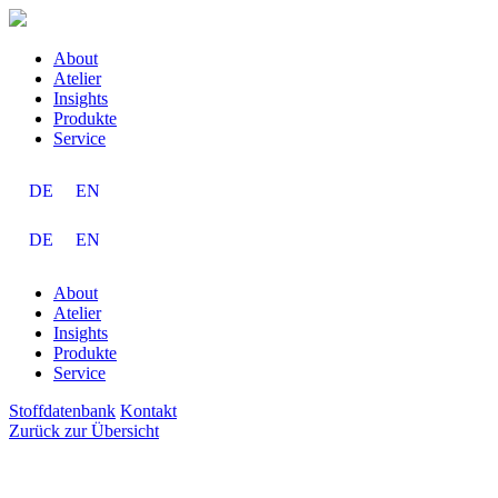
About
Atelier
Insights
Produkte
Service
DE
EN
DE
EN
About
Atelier
Insights
Produkte
Service
Stoffdatenbank
Kontakt
Zurück zur Übersicht