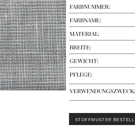
FARBNUMMER:
FARBNAME:
MATERIAL:
BREITE:
GEWICHT:
PFLEGE:
VERWENDUNGSZWECK
STOFFMUSTER BESTELL