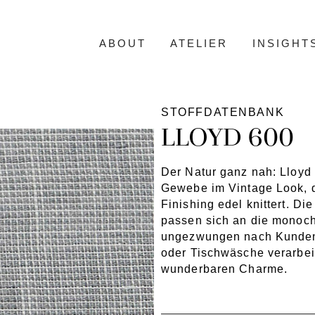
ABOUT
ATELIER
INSIGHT
STOFFDATENBANK
LLOYD 600
Der Natur ganz nah: Lloyd 
Gewebe im Vintage Look, 
Finishing edel knittert. Di
passen sich an die monoch
ungezwungen nach Kunden
oder Tischwäsche verarbei
wunderbaren Charme.