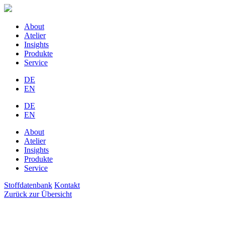
About
Atelier
Insights
Produkte
Service
DE
EN
DE
EN
About
Atelier
Insights
Produkte
Service
Stoffdatenbank
Kontakt
Zurück zur Übersicht