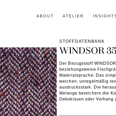
ABOUT
ATELIER
INSIGHT
STOFFDATENBANK
WINDSOR 3
Der Bezugsstoff WINDSOR 
beziehungsweise Fischgrä
Materialsprache: Das simp
weichen, unregelmäßig tex
ausdrucksstark. Die herau
Melange bereichern die Kol
Dekokissen oder Vorhang 