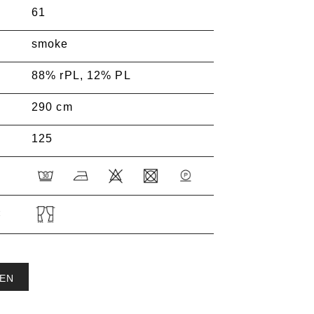
61
smoke
88% rPL, 12% PL
290 cm
125
:
EN