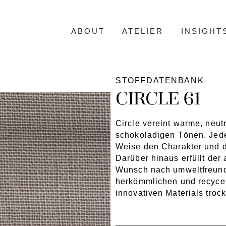
ABOUT
ATELIER
INSIGHT
STOFFDATENBANK
CIRCLE 61
Circle vereint warme, neut
schokoladigen Tönen. Jede
Weise den Charakter und d
Darüber hinaus erfüllt der 
Wunsch nach umweltfreundl
herkömmlichen und recycelt
innovativen Materials troc