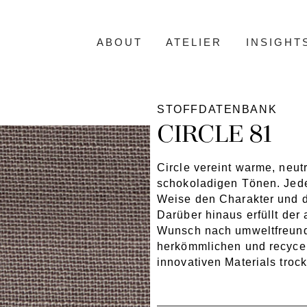
ABOUT
ATELIER
INSIGHT
STOFFDATENBANK
CIRCLE 81
Circle vereint warme, neut
schokoladigen Tönen. Jede
Weise den Charakter und d
Darüber hinaus erfüllt der 
Wunsch nach umweltfreundl
herkömmlichen und recycelt
innovativen Materials troc