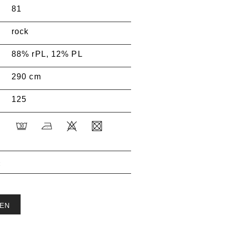
81
rock
88% rPL, 12% PL
290 cm
125
:
EN