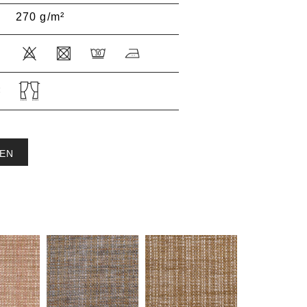
270 g/m²
:
EN