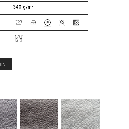
340 g/m²
:
EN