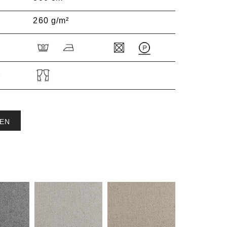
260 g/m²
:
EN