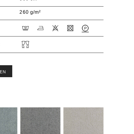
260 g/m²
:
EN