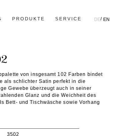
S
PRODUKTE
SERVICE
DE
EN
02
rbpalette von insgesamt 102 Farben bindet
 als schlichter Satin perfekt in die
dige Gewebe überzeugt auch in seiner
rahlenden Glanz und die Weichheit des
ls Bett- und Tischwäsche sowie Vorhang
3502