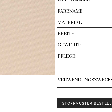
FARBNAME:
MATERIAL:
BREITE:
GEWICHT:
PFLEGE:
VERWENDUNGSZWECK
STOFFMUSTER BESTELL