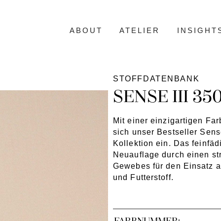
ABOUT
ATELIER
INSIGHT
STOFFDATENBANK
SENSE III 35
Mit einer einzigartigen Fa
sich unser Bestseller Sense
Kollektion ein. Das feinfä
Neuauflage durch einen st
Gewebes für den Einsatz a
und Futterstoff.
FARBNUMMER: